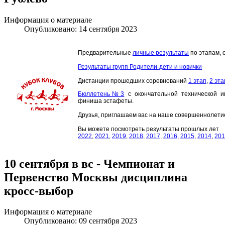
Информация о материале
Опубликовано: 14 сентября 2023
Предварительные
личные результаты
по этапам,
Результаты групп Родители-дети и новички
Дистанции прошедших соревнований
1 этап
,
2 эта
Бюллетень№3
с окончательной технической 
финиша эстафеты.
Друзья, приглашаем вас на наше совершеннолетие
Вы можете посмотреть результаты прошлых лет
2022
,
2021
,
2019
,
2018
,
2017
,
2016
,
2015
,
2014
,
201
10 сентября в вс - Чемпионат и
Первенство Москвы дисциплина
кросс-выбор
Информация о материале
Опубликовано: 09 сентября 2023