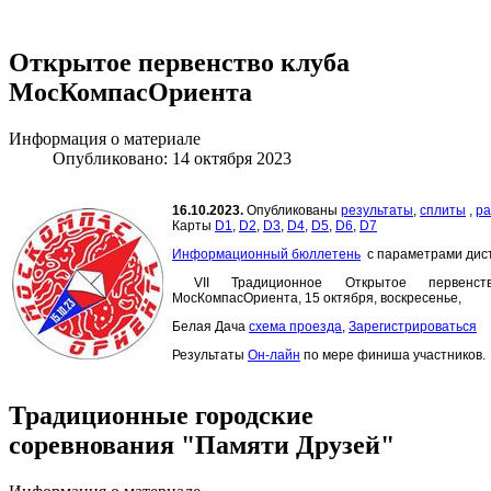
Открытое первенство клуба
МосКомпасОриента
Информация о материале
Опубликовано: 14 октября 2023
16.10.2023.
Опубликованы
результаты
,
сплиты
,
ра
Карты
D1
,
D2
,
D3
,
D4
,
D5
,
D6
,
D7
Информационный бюллетень
с параметрами дис
VII Традиционное Открытое первенс
МосКомпасОриента, 15 октября, воскресенье,
Белая Дача
схема проезда
,
Зарегистрироваться
Результаты
Он-лайн
по мере финиша участников.
Традиционные городские
соревнования "Памяти Друзей"