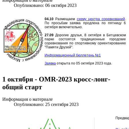
Информация о материале
Опубликовано: 06 октября 2023
04.10
Размещаем
схему центра соревнований
.
По просьбам заявка продлена по пятницу 6
октября включительно.
27.09
Дорогие друзья, 8 октября в Битцевском
парке состоятся традиционные городские
соревнования по спортивному ориентированию
"Памяти Друзей".
Информационный бюллетень №1
Заявка
открыта по 05 октября 2023 года.
1 октября - OMR-2023 кросс-лонг-
общий старт
Информация о материале
Опубликовано: 25 сентября 2023
Предва