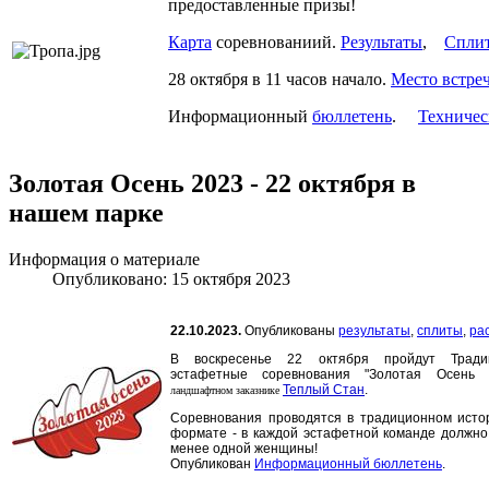
предоставленные призы!
Карта
соревнованиий.
Результаты
,
Спли
28 октября в 11 часов начало.
Место встре
Информационный
бюллетень
.
Техничес
Золотая Осень 2023 - 22 октября в
нашем парке
Информация о материале
Опубликовано: 15 октября 2023
22.10.2023.
Опубликованы
результаты
,
сплиты
,
ра
В воскресенье 22 октября пройдут Тради
эстафетные соревнования "Золотая Осень
Теплый Стан
.
ландшафтном заказнике
Соревнования проводятся в традиционном исто
формате - в каждой эстафетной команде должно
менее одной женщины!
Опубликован
Информационный бюллетень
.