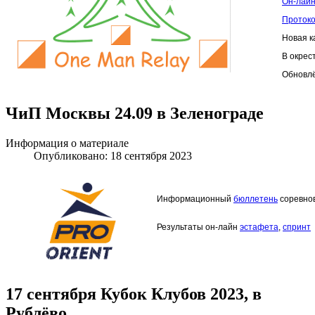
Он-лайн
Протоко
Новая к
В окрес
Обновл
ЧиП Москвы 24.09 в Зеленограде
Информация о материале
Опубликовано: 18 сентября 2023
Информационный
бюллетень
соревно
Результаты он-лайн
эстафета
,
спринт
17 сентября Кубок Клубов 2023, в
Рублёво